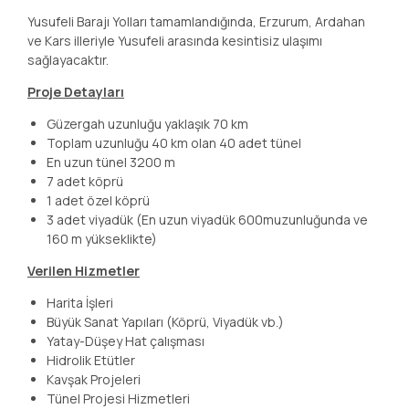
Yusufeli Barajı Yolları tamamlandığında, Erzurum, Ardahan
ve Kars illeriyle Yusufeli arasında kesintisiz ulaşımı
sağlayacaktır.
Proje Detayları
Güzergah uzunluğu yaklaşık 70 km
Toplam uzunluğu 40 km olan 40 adet tünel
En uzun tünel 3200 m
7 adet köprü
1 adet özel köprü
3 adet viyadük (En uzun viyadük 600muzunluğunda ve
160 m yükseklikte)
Verilen Hizmetler
Harita İşleri
Büyük Sanat Yapıları (Köprü, Viyadük vb.)
Yatay-Düşey Hat çalışması
Hidrolik Etütler
Kavşak Projeleri
Tünel Projesi Hizmetleri