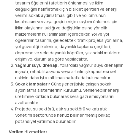
tasarım öğelerini (afetlerin önlenmesi ve iklim
değişikliğini hafifletmek için bisiklet şeritleri ve enerji
verimli sokak aydınlatması gibi) ve yol ömrünün
kısalmasını ve/veya geçici erişim kaybını önlemek için
iklim olaylarının sıklığı ve değiştirilmesine yönelik
malzemelerin kullanılmasını içerecektir. Yol ve yol
öğelerinin tasarımı, gelecekteki trafik projeksiyonlarına,
yol güvenliği ilkelerine, dayanıklı kaplama çeşitleri,
depreme ve sele dayanıklı köprüler, yakındaki mülklere
erişim vb. durumlara göre yapılacaktır.
Yağmur suyu drenajı:
Yollardaki yağmur suyu drenajının
inşaatı, rehabilitasyonu veya artırılmış kapasitesi sel
riskinin daha iyi azaltılmasına katkıda bulunacaktır.
Sokak lambaları:
Güneş enerjisiyle çalışan sokak
aydınlatma sistemlerinin kurulumu, yenilenebilir enerji
üretimine katkıda bulunarak sera gazı emisyonlarını
azaltacaktır.
Projede, su sektörü, atık su sektörü ve katı atık
yönetimi sektöründe henüz belirlenmemiş birkaç
potansiyel yatırımda bulunabilir.
Verilen Hizmetler: