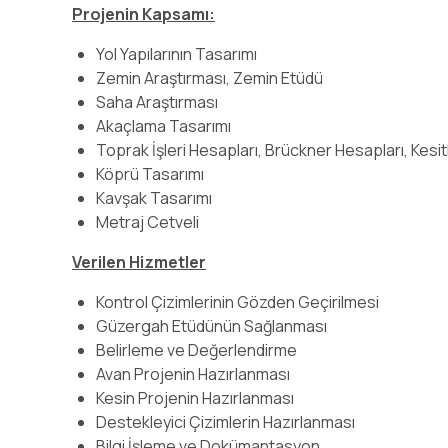
Projenin Kapsamı:
Yol Yapılarının Tasarımı
Zemin Araştırması, Zemin Etüdü
Saha Araştırması
Akaçlama Tasarımı
Toprak İşleri Hesapları, Brückner Hesapları, Kesit
Köprü Tasarımı
Kavşak Tasarımı
Metraj Cetveli
Verilen Hizmetler
Kontrol Çizimlerinin Gözden Geçirilmesi
Güzergah Etüdünün Sağlanması
Belirleme ve Değerlendirme
Avan Projenin Hazırlanması
Kesin Projenin Hazırlanması
Destekleyici Çizimlerin Hazırlanması
Bilgi İşleme ve Dokümantasyon